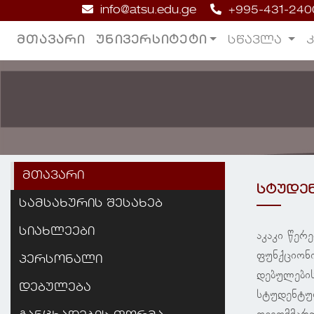
info@atsu.edu.ge
+995-431-240
ᲛᲗᲐᲕᲐᲠᲘ
ᲣᲜᲘᲕᲔᲠᲡᲘᲢᲔᲢᲘ
ᲡᲬᲐᲕᲚᲐ
მთავარი
სტუდე
სამსახურის შესახებ
სიახლეები
აკაკი წე
ფუნქციონ
პერსონალი
დებულების
დებულება
სტუდენტურ