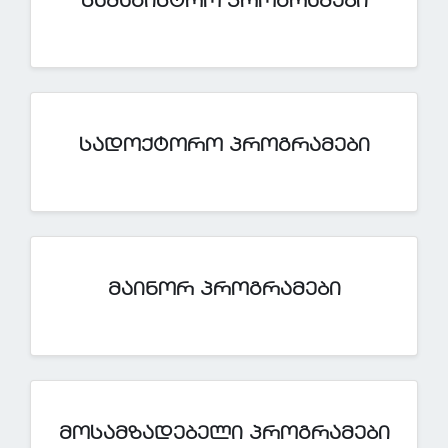
ᲡᲐᲛᲐᲒᲘᲡᲢᲠᲝ ᲞᲠᲝᲒᲠᲐᲛᲔᲑᲘ
ᲡᲐᲓᲝᲥᲢᲝᲠᲝ ᲞᲠᲝᲒᲠᲐᲛᲔᲑᲘ
ᲛᲐᲘᲜᲝᲠ ᲞᲠᲝᲒᲠᲐᲛᲔᲑᲘ
ᲛᲝᲡᲐᲛᲖᲐᲓᲔᲑᲔᲚᲘ ᲞᲠᲝᲒᲠᲐᲛᲔᲑᲘ