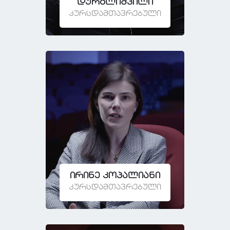
დურგლიშვილი
კურსდამთავრებული
ირინე კოპალიანი
კურსდამთავრებული