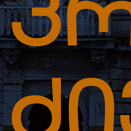
პრ
ძი